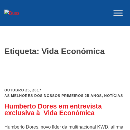
Saltar
para
o
conteúdo
Etiqueta:
Vida Económica
OUTUBRO 25, 2017
AS MELHORES DOS NOSSOS PRIMEIROS 25 ANOS
,
NOTÍCIAS
Humberto Dores em entrevista
exclusiva à Vida Económica
Humberto Dores, novo líder da multinacional KWD, afirma