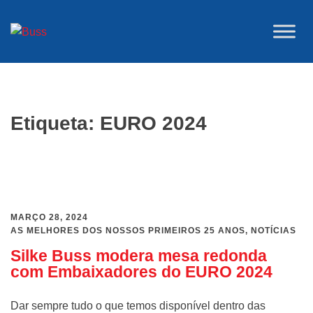
Saltar
para
o
conteúdo
Etiqueta:
EURO 2024
MARÇO 28, 2024
AS MELHORES DOS NOSSOS PRIMEIROS 25 ANOS
,
NOTÍCIAS
Silke Buss modera mesa redonda
com Embaixadores do EURO 2024
Dar sempre tudo o que temos disponível dentro das